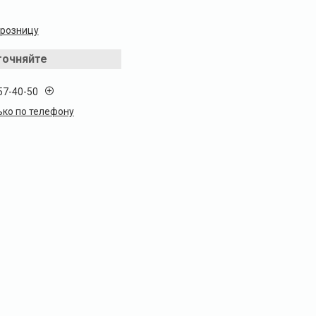
 розницу
точняйте
57-40-50
ько по телефону