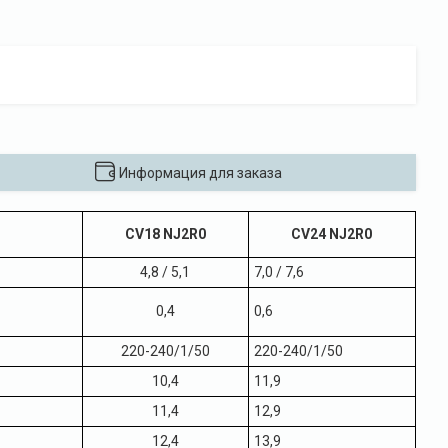
Информация для заказа
CV18 NJ2R0
CV24 NJ2R0
4,8 / 5,1
7,0 / 7,6
0,4
0,6
220-240/1/50
220-240/1/50
10,4
11,9
11,4
12,9
12,4
13,9