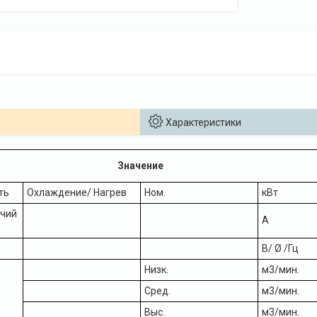
Характеристики
Значение
ть
Охлаждение/ Нагрев
Ном.
кВт
чий
А
В/ Ø /Гц
Низк.
м3/мин.
Сред.
м3/мин.
Выс.
м3/мин.