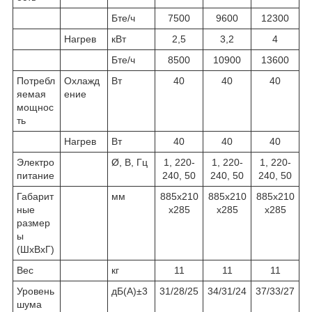
Бте/ч
7500
9600
12300
Нагрев
кВт
2,5
3,2
4
Бте/ч
8500
10900
13600
Потребл
Охлажд
Вт
40
40
40
яемая
ение
мощнос
ть
Нагрев
Вт
40
40
40
Электро
Ø, В, Гц
1, 220-
1, 220-
1, 220-
питание
240, 50
240, 50
240, 50
Габарит
мм
885x210
885x210
885x210
ные
х285
х285
х285
размер
ы
(ШхВхГ)
Вес
кг
11
11
11
Уровень
дБ(А)±3
31/28/25
34/31/24
37/33/27
шума