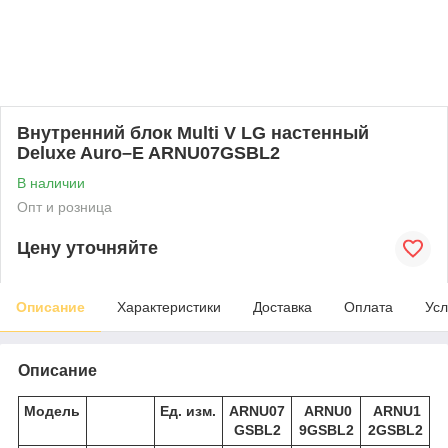
Внутренний блок Multi V LG настенный
Deluxe Auro–E ARNU07GSBL2
В наличии
Опт и розница
Цену уточняйте
Описание
Характеристики
Доставка
Оплата
Усл
Описание
Модель
Ед. изм.
ARNU07
ARNU0
ARNU1
GSBL2
9GSBL2
2GSBL2