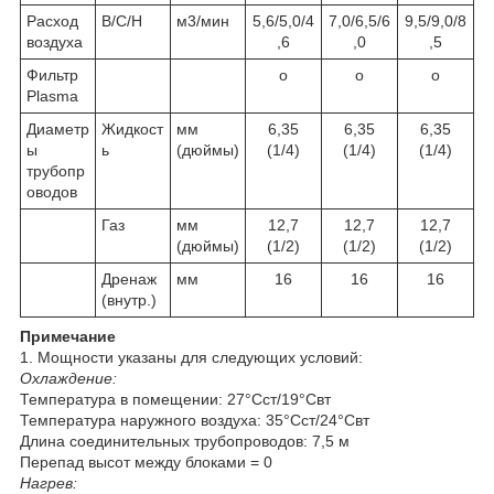
Расход
В/С/Н
м3/мин
5,6/5,0/4
7,0/6,5/6
9,5/9,0/8
воздуха
,6
,0
,5
Фильтр
о
о
о
Plasma
Диаметр
Жидкост
мм
6,35
6,35
6,35
ы
ь
(дюймы)
(1/4)
(1/4)
(1/4)
трубопр
оводов
Газ
мм
12,7
12,7
12,7
(дюймы)
(1/2)
(1/2)
(1/2)
Дренаж
мм
16
16
16
(внутр.)
Примечание
1. Мощности указаны для следующих условий:
Охлаждение:
Температура в помещении: 27°Сст/19°Свт
Температура наружного воздуха: 35°Сст/24°Свт
Длина соединительных трубопроводов: 7,5 м
Перепад высот между блоками = 0
Нагрев: