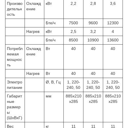
Произво
Охлажд
кВт
2,2
2,8
3,6
дительн
ение
ость
Бте/ч
7500
9600
12300
Нагрев
кВт
2,5
3,2
4
Бте/ч
8500
10900
13600
Потребл
Охлажд
Вт
40
40
40
яемая
ение
мощнос
ть
Нагрев
Вт
40
40
40
Электро
Ø, В, Гц
1, 220-
1, 220-
1, 220-
питание
240, 50
240, 50
240, 50
Габарит
мм
885x210
885x210
885x210
ные
х285
х285
х285
размер
ы
(ШхВхГ)
Вес
кг
11
11
11