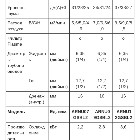
Уровень
дБ(А)±3
31/28/25
34/31/24
37/33/27
шума
Расход
В/С/Н
м3/мин
5,6/5,0/4
7,0/6,5/6
9,5/9,0/8
воздуха
,6
,0
,5
Фильтр
о
о
о
Plasma
Диаметр
Жидкост
мм
6,35
6,35
6,35
ы
ь
(дюймы)
(1/4)
(1/4)
(1/4)
трубопр
оводов
Газ
мм
12,7
12,7
12,7
(дюймы)
(1/2)
(1/2)
(1/2)
Дренаж
мм
16
16
16
(внутр.)
Модель
Ед. изм.
ARNU07
ARNU0
ARNU1
GSBL2
9GSBL2
2GSBL2
Произво
Охлажд
кВт
2,2
2,8
3,6
дительн
ение
ость