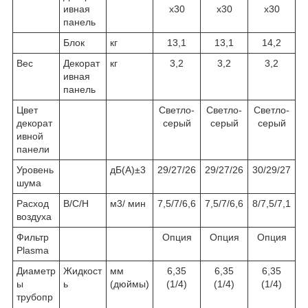
ивная
х30
х30
х30
панель
Блок
кг
13,1
13,1
14,2
Вес
Декорат
кг
3,2
3,2
3,2
ивная
панель
Цвет
Светло-
Светло-
Светло-
декорат
серый
серый
серый
ивной
панели
Уровень
дБ(А)±3
29/27/26
29/27/26
30/29/27
шума
Расход
В/С/Н
м3/ мин
7,5/7/6,6
7,5/7/6,6
8/7,5/7,1
воздуха
Фильтр
Опция
Опция
Опция
Plasma
Диаметр
Жидкост
мм
6,35
6,35
6,35
ы
ь
(дюймы)
(1/4)
(1/4)
(1/4)
трубопр