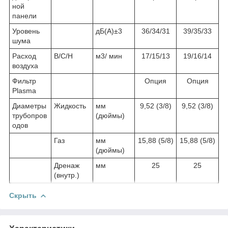
ной
панели
Уровень
дБ(А)±3
36/34/31
39/35/33
шума
Расход
В/С/Н
м3/ мин
17/15/13
19/16/14
воздуха
Фильтр
Опция
Опция
Plasma
Диаметры
Жидкость
мм
9,52 (3/8)
9,52 (3/8)
трубопров
(дюймы)
одов
Газ
мм
15,88 (5/8)
15,88 (5/8)
(дюймы)
Дренаж
мм
25
25
(внутр.)
Скрыть