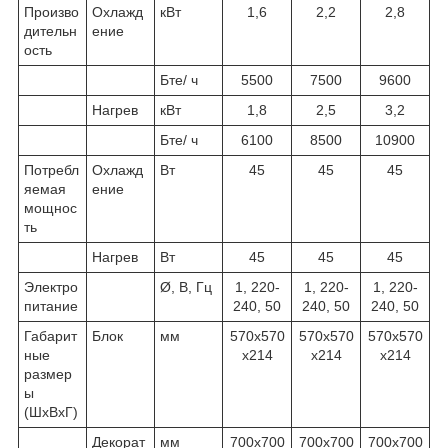
Произво
Охлажд
кВт
1,6
2,2
2,8
дительн
ение
ость
Бте/ ч
5500
7500
9600
Нагрев
кВт
1,8
2,5
3,2
Бте/ ч
6100
8500
10900
Потребл
Охлажд
Вт
45
45
45
яемая
ение
мощнос
ть
Нагрев
Вт
45
45
45
Электро
Ø, В, Гц
1, 220-
1, 220-
1, 220-
питание
240, 50
240, 50
240, 50
Габарит
Блок
мм
570х570
570х570
570х570
ные
х214
х214
х214
размер
ы
(ШхВхГ)
Декорат
мм
700х700
700х700
700х700