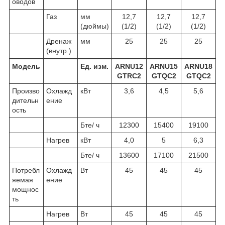
оводов
Газ
мм
12,7
12,7
12,7
(дюймы)
(1/2)
(1/2)
(1/2)
Дренаж
мм
25
25
25
(внутр.)
Модель
Ед. изм.
ARNU12
ARNU15
ARNU18
GTRC2
GTQC2
GTQC2
Произво
Охлажд
кВт
3,6
4,5
5,6
дительн
ение
ость
Бте/ ч
12300
15400
19100
Нагрев
кВт
4,0
5
6,3
Бте/ ч
13600
17100
21500
Потребл
Охлажд
Вт
45
45
45
яемая
ение
мощнос
ть
Нагрев
Вт
45
45
45