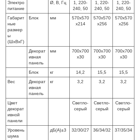
Электро
Ø, В, Гц
1, 220-
1, 220-
1, 220-
питание
240, 50
240, 50
240, 50
Габарит
Блок
мм
570х570
570х570
570х570
ные
х214
х256
х256
размер
ы
(ШхВхГ)
Декорат
мм
700х700
700х700
700х700
ивная
х30
х30
х30
панель
Блок
кг
14,2
15,5
15,5
Вес
Декорат
кг
3,2
3,2
3,2
ивная
панель
Цвет
Светло-
Светло-
Светло-
декорат
серый
серый
серый
ивной
панели
Уровень
дБ(А)±3
32/30/27
36/34/32
37/35/34
шума