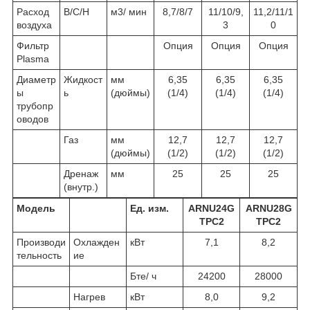
Расход
В/С/Н
м3/ мин
8,7/8/7
11/10/9,
11,2/11/1
воздуха
3
0
Фильтр
Опция
Опция
Опция
Plasma
Диаметр
Жидкост
мм
6,35
6,35
6,35
ы
ь
(дюймы)
(1/4)
(1/4)
(1/4)
трубопр
оводов
Газ
мм
12,7
12,7
12,7
(дюймы)
(1/2)
(1/2)
(1/2)
Дренаж
мм
25
25
25
(внутр.)
Модель
Ед. изм.
ARNU24G
ARNU28G
TPC2
TPC2
Производи
Охлажден
кВт
7,1
8,2
тельность
ие
Бте/ ч
24200
28000
Нагрев
кВт
8,0
9,2