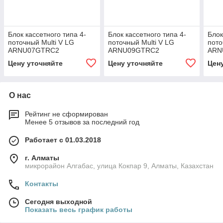
Блок кассетного типа 4-
Блок кассетного типа 4-
Блок
поточный Multi V LG
поточный Multi V LG
пото
ARNU07GTRC2
ARNU09GTRC2
ARN
Цену уточняйте
Цену уточняйте
Цен
О нас
Рейтинг не сформирован
Менее 5 отзывов за последний год
Работает с 01.03.2018
г. Алматы
микрорайон Алгабас, улица Кокпар 9, Алматы, Казахстан
Контакты
Сегодня выходной
Показать весь график работы