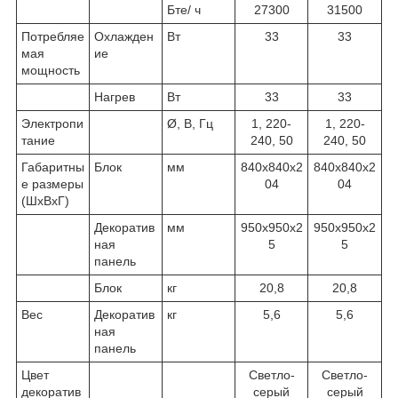
Бте/ ч
27300
31500
Потребляе
Охлажден
Вт
33
33
мая
ие
мощность
Нагрев
Вт
33
33
Электропи
Ø, В, Гц
1, 220-
1, 220-
тание
240, 50
240, 50
Габаритны
Блок
мм
840х840х2
840х840х2
е размеры
04
04
(ШхВхГ)
Декоратив
мм
950х950х2
950х950х2
ная
5
5
панель
Блок
кг
20,8
20,8
Вес
Декоратив
кг
5,6
5,6
ная
панель
Цвет
Светло-
Светло-
декоратив
серый
серый