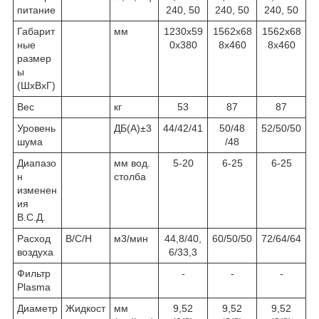
питание
240, 50
240, 50
240, 50
Габарит
мм
1230x59
1562x68
1562x68
ные
0x380
8x460
8x460
размер
ы
(ШхВхГ)
Вес
кг
53
87
87
Уровень
ДБ(А)±3
44/42/41
50/48
52/50/50
шума
/48
Диапазо
мм вод.
5-20
6-25
6-25
н
столба
изменен
ия
В.С.Д.
Расход
В/С/Н
м3/мин
44,8/40,
60/50/50
72/64/64
воздуха
6/33,3
Фильтр
-
-
-
Plasma
Диаметр
Жидкост
мм
9,52
9,52
9,52