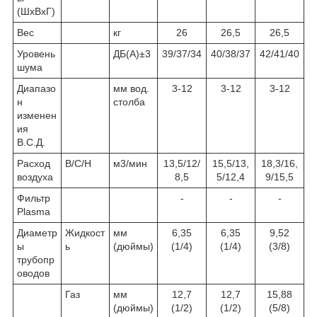
(ШхВхГ)
Вес
кг
26
26,5
26,5
Уровень
ДБ(А)±3
39/37/34
40/38/37
42/41/40
шума
Диапазо
мм вод.
3-12
3-12
3-12
н
столба
изменен
ия
В.С.Д.
Расход
В/С/Н
м3/мин
13,5/12/
15,5/13,
18,3/16,
воздуха
8,5
5/12,4
9/15,5
Фильтр
-
-
-
Plasma
Диаметр
Жидкост
мм
6,35
6,35
9,52
ы
ь
(дюймы)
(1/4)
(1/4)
(3/8)
трубопр
оводов
Газ
мм
12,7
12,7
15,88
(дюймы)
(1/2)
(1/2)
(5/8)