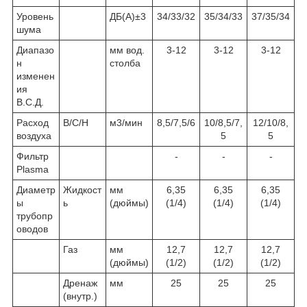
Уровень
ДБ(А)±3
34/33/32
35/34/33
37/35/34
шума
Диапазо
мм вод.
3-12
3-12
3-12
н
столба
изменен
ия
В.С.Д.
Расход
В/С/Н
м3/мин
8,5/7,5/6
10/8,5/7,
12/10/8,
воздуха
5
5
Фильтр
-
-
-
Plasma
Диаметр
Жидкост
мм
6,35
6,35
6,35
ы
ь
(дюймы)
(1/4)
(1/4)
(1/4)
трубопр
оводов
Газ
мм
12,7
12,7
12,7
(дюймы)
(1/2)
(1/2)
(1/2)
Дренаж
мм
25
25
25
(внутр.)