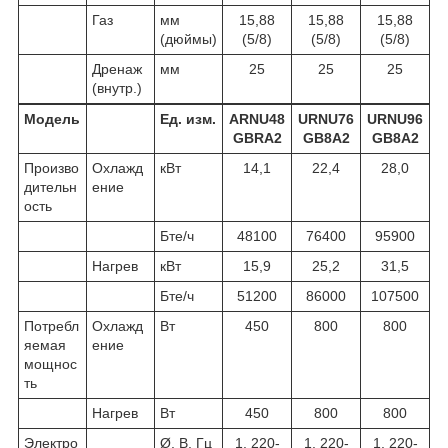
Газ
мм
15,88
15,88
15,88
(дюймы)
(5/8)
(5/8)
(5/8)
Дренаж
мм
25
25
25
(внутр.)
Модель
Ед. изм.
ARNU48
URNU76
URNU96
GBRA2
GB8A2
GB8A2
Произво
Охлажд
кВт
14,1
22,4
28,0
дительн
ение
ость
Бте/ч
48100
76400
95900
Нагрев
кВт
15,9
25,2
31,5
Бте/ч
51200
86000
107500
Потребл
Охлажд
Вт
450
800
800
яемая
ение
мощнос
ть
Нагрев
Вт
450
800
800
Электро
Ø, В, Гц
1, 220-
1, 220-
1, 220-