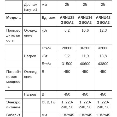
Дренаж
мм
25
25
25
(внутр.)
Модель
Ед. изм.
ARNU28
ARNU36
ARNU42
GBGA2
GBGA2
GBGA2
Произво
Охлажд
кВт
8,2
10,6
12,3
дительн
ение
ость
Бте/ч
28000
36200
42000
Нагрев
кВт
9,2
11,9
13,8
Бте/ч
31500
40600
43800
Потребл
Охлажд
Вт
450
450
450
яемая
ение
мощнос
ть
Нагрев
Вт
450
450
450
Электро
Ø, В, Гц
1, 220-
1, 220-
1, 220-
питание
240, 50
240, 50
240, 50
Габарит
мм
1182x45
1182x45
1182x45