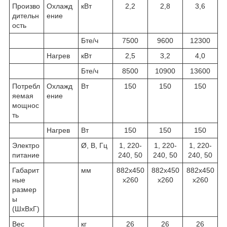
Произво
Охлажд
кВт
2,2
2,8
3,6
дительн
ение
ость
Бте/ч
7500
9600
12300
Нагрев
кВт
2,5
3,2
4,0
Бте/ч
8500
10900
13600
Потребл
Охлажд
Вт
150
150
150
яемая
ение
мощнос
ть
Нагрев
Вт
150
150
150
Электро
Ø, В, Гц
1, 220-
1, 220-
1, 220-
питание
240, 50
240, 50
240, 50
Габарит
мм
882х450
882х450
882х450
ные
х260
х260
х260
размер
ы
(ШхВхГ)
Вес
кг
26
26
26