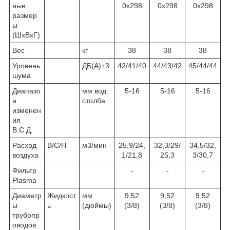
ные
0х298
0х298
0х298
размер
ы
(ШхВхГ)
Вес
кг
38
38
38
Уровень
ДБ(А)±3
42/41/40
44/43/42
45/44/44
шума
Диапазо
мм вод.
5-16
5-16
5-16
н
столба
изменен
ия
В.С.Д.
Расход
В/С/Н
м3/мин
25,9/24,
32,3/29/
34,5/32,
воздуха
1/21,8
25,3
3/30,7
Фильтр
-
-
-
Plasma
Диаметр
Жидкост
мм
9,52
9,52
9,52
ы
ь
(дюймы)
(3/8)
(3/8)
(3/8)
трубопр
оводов