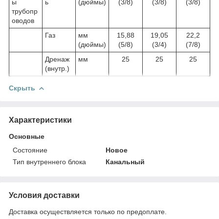
ы
ь
(дюймы)
(3/8)
(3/8)
(3/8)
трубопр
оводов
Газ
мм
15,88
19,05
22,2
(дюймы)
(5/8)
(3/4)
(7/8)
Дренаж
мм
25
25
25
(внутр.)
Скрыть
Характеристики
Основные
Состояние
Новое
Тип внутреннего блока
Канальный
Условия доставки
Доставка осуществляется только по предоплате.