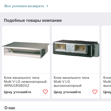
Все условия возврата
Подобные товары компании
Блок канального типа
Блок канального типа
Блок
Multi V LG низконапорный
Multi V LG
Mult
ARNU18GB2G2
высоконапорный
выс
ARNU09GBHA2
ARN
Цену уточняйте
Цену уточняйте
Цен
О нас