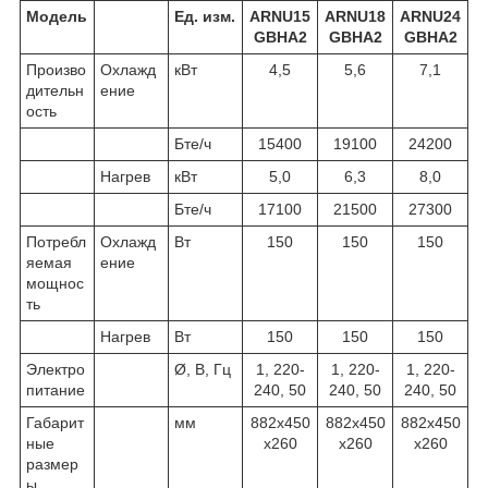
Модель
Ед. изм.
ARNU15
ARNU18
ARNU24
GBHA2
GBHA2
GBHA2
Произво
Охлажд
кВт
4,5
5,6
7,1
дительн
ение
ость
Бте/ч
15400
19100
24200
Нагрев
кВт
5,0
6,3
8,0
Бте/ч
17100
21500
27300
Потребл
Охлажд
Вт
150
150
150
яемая
ение
мощнос
ть
Нагрев
Вт
150
150
150
Электро
Ø, В, Гц
1, 220-
1, 220-
1, 220-
питание
240, 50
240, 50
240, 50
Габарит
мм
882х450
882х450
882х450
ные
х260
х260
х260
размер
ы