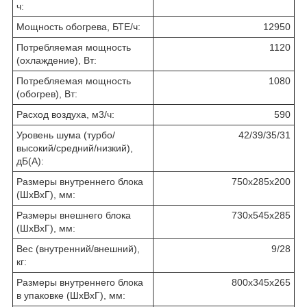
ч:
Мощность обогрева, БТЕ/ч:
12950
Потребляемая мощность
1120
(охлаждение), Вт:
Потребляемая мощность
1080
(обогрев), Вт:
Расход воздуха, м3/ч:
590
Уровень шума (турбо/
42/39/35/31
высокий/средний/низкий),
дБ(А):
Размеры внутреннего блока
750х285х200
(ШхВхГ), мм:
Размеры внешнего блока
730х545х285
(ШхВхГ), мм:
Вес (внутренний/внешний),
9/28
кг:
Размеры внутреннего блока
800х345х265
в упаковке (ШхВхГ), мм: