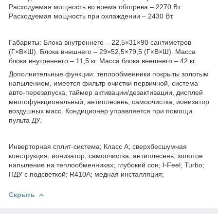
Расходуемая мощность во время обогрева – 2270 Вт.
Расходуемая мощность при охлаждении – 2430 Вт.
Габариты: Блока внутреннего – 22,5×31×90 сантиметров
(Г×В×Ш). Блока внешнего – 29×52,5×79,5 (Г×В×Ш). Масса
блока внутреннего – 11,5 кг. Масса блока внешнего – 42 кг.
Дополнительные функции: теплообменники покрыты золотым
напылением, имеется фильтр очистки первичной, система
авто-перезапуска, таймер активации/дезактивации, дисплей
многофункциональный, антиплесень, самоочистка, ионизатор
воздушных масс. Кондиционер управляется при помощи
пульта ДУ.
Инверторная сплит-система; Класс А; cверхбесшумная
конструкция; ионизатор; самоочистка; антиплесень; золотое
напыление на теплообменниках; глубокий сон; I-Feel; Turbo;
ПДУ с подсветкой; R410A; медная инсталляция;
Скрыть