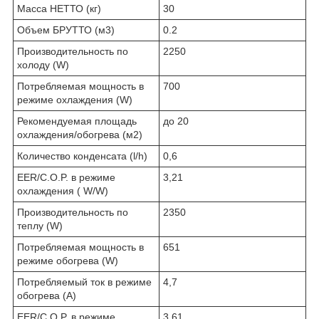
Масса НЕТТО (кг)
30
Объем БРУТТО (м3)
0.2
Производительность по
2250
холоду (W)
Потребляемая мощность в
700
режиме охлаждения (W)
Рекомендуемая площадь
до 20
охлаждения/обогрева (м2)
Количество конденсата (l/h)
0,6
EER/C.O.P. в режиме
3,21
охлаждения ( W/W)
Производительность по
2350
теплу (W)
Потребляемая мощность в
651
режиме обогрева (W)
Потребляемый ток в режиме
4,7
обогрева (A)
EER/C.O.P. в режиме
3,61