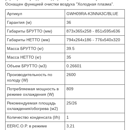
Оснащен функцией очистки воздуха "Холодная плазма".
Артикул
GWH09RA-K3NNA3C/BLUE
Гарантия (м)
36
Габариты БРУТТО (мм)
873х365х258 - 851х595х636
Габариты НЕТТО (мм)
794х264х186 - 776х540х320
Масса БРУТТО (кг)
39.5
Масса НЕТТО (кг)
35
Объем БРУТТО (м3)
0.26601
Производительность по
2600
холоду (W)
Потребляемая мощность в
809
режиме охлаждения (W)
Рекомендуемая площадь
25/26
охлаждения/обогрева (м2)
Количество конденсата (l/h)
1
EER/C.O.P. в режиме
3,21