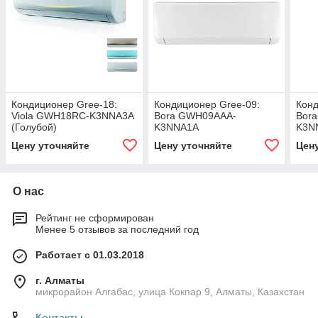
Кондиционер Gree-18:
Кондиционер Gree-09:
Конд
Viola GWH18RC-K3NNA3A
Bora GWH09AAA-
Bor
(Голубой)
K3NNA1A
K3N
Цену уточняйте
Цену уточняйте
Цен
О нас
Рейтинг не сформирован
Менее 5 отзывов за последний год
Работает с 01.03.2018
г. Алматы
микрорайон Алгабас, улица Кокпар 9, Алматы, Казахстан
Контакты