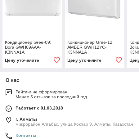
Кондиционер Gree-09:
Кондиционер Gree-12:
Конд
Bora GWH09AAA-
AMBER GWH12YC-
Bor
K3NNA1A
K3NNA1A
K3N
Цену уточняйте
Цену уточняйте
Цен
О нас
Рейтинг не сформирован
Менее 5 отзывов за последний год
Работает с 01.03.2018
г. Алматы
микрорайон Алгабас, улица Кокпар 9, Алматы, Казахстан
Контакты