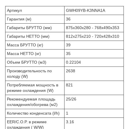
Артикул
GWH09YB-K3NNA1A
Гарантия (м)
36
Габариты БРУТТО (мм)
875х360х280 - 768х490х353
Габариты НЕТТО (мм)
812х275х210 - 720х428х310
Масса БРУТТО (кг)
39
Масса НЕТТО (кг)
35
Объем БРУТТО (м3)
0.22104
Производительность по
2638
холоду (W)
Потребляемая мощность в
821
режиме охлаждения (W)
Рекомендуемая площадь
25/26
охлаждения/обогрева (м2)
Количество конденсата (l/h)
1
EER/C.O.P. в режиме
3.16
охлаждения ( W/W)