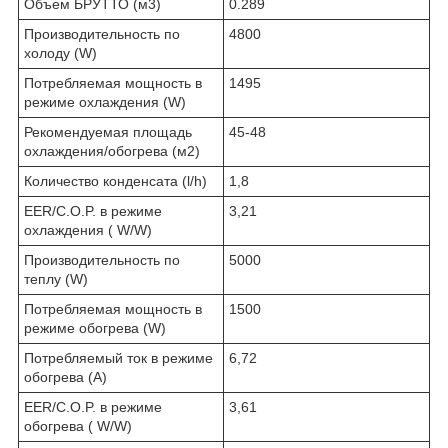
Объем БРУТТО (м3)
0.289
Производительность по
4800
холоду (W)
Потребляемая мощность в
1495
режиме охлаждения (W)
Рекомендуемая площадь
45-48
охлаждения/обогрева (м2)
Количество конденсата (l/h)
1,8
EER/C.O.P. в режиме
3,21
охлаждения ( W/W)
Производительность по
5000
теплу (W)
Потребляемая мощность в
1500
режиме обогрева (W)
Потребляемый ток в режиме
6,72
обогрева (A)
EER/C.O.P. в режиме
3,61
обогрева ( W/W)